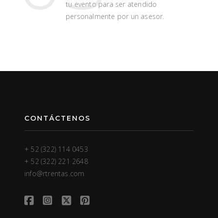
tu evento para ser atendido
personalmente por un asesor.
CONTÁCTENOS
+ 52 (322) 114 0453
+ 52 (322) 221 2648
info@rtrentas.com