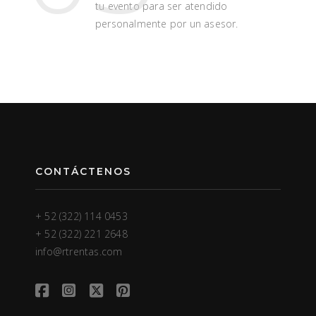
tu evento para ser atendido
personalmente por un asesor.
CONTÁCTENOS
+ 52 (322) 114 0453
+ 52 (322) 221 2648
info@rtrentas.com