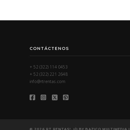
CONTÁCTENOS
+ 52 (322) 114 0453
+ 52 (322) 221 2648
info@rtrentas.com
© 2026 RT RENTAS!.
BY
BAZICO MULTIMEDIA 