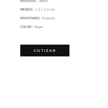
MATERIAL :
Metal
MEDIDA :
1.5 x 1.3 mts
INVENTARIO :
8 piezas
COLOR :
Negro
COTIZAR