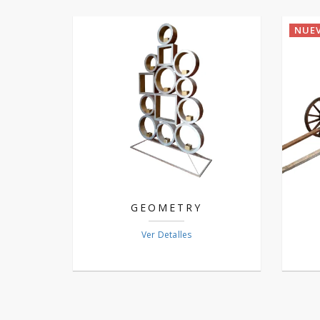
NUE
GEOMETRY
Ver Detalles