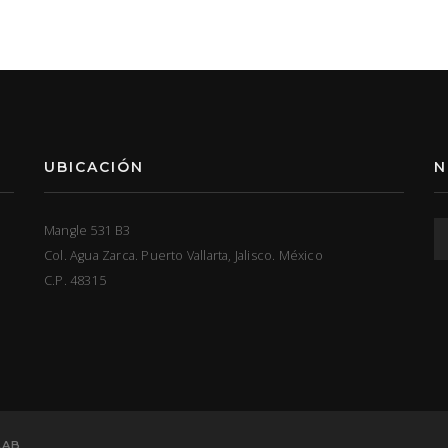
UBICACIÓN
N
Mangle 531 B3
Col. Agua Zarca. Puerto Vallarta, Jalisco. México
C.P. 48315
LAB