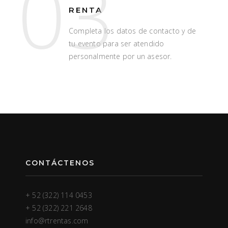
03
RENTA
Completa los datos de contacto y de
tu evento para ser atendido
personalmente por un asesor.
CONTÁCTENOS
+ 52 (322) 114 0453
+ 52 (322) 221 2648
info@rtrentas.com